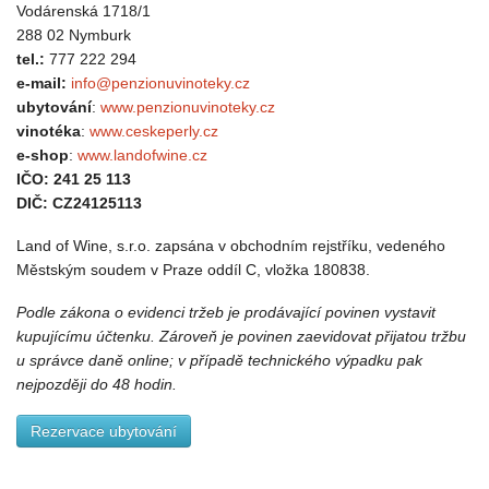
Vodárenská 1718/1
288 02 Nymburk
tel.:
777 222 294
e-mail:
info@penzionuvinoteky.cz
ubytování
:
www.penzionuvinoteky.cz
vinotéka
:
www.ceskeperly.cz
e-shop
:
www.landofwine.cz
IČO:
241 25 113
DIČ: CZ24125113
Land of Wine, s.r.o. zapsána v obchodním rejstříku, vedeného
Městským soudem v Praze oddíl C, vložka 180838.
Podle zákona o evidenci tržeb je prodávající povinen vystavit
kupujícímu účtenku. Zároveň je povinen zaevidovat přijatou tržbu
u správce daně online; v případě technického výpadku pak
nejpozději do 48 hodin.
Rezervace ubytování